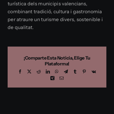
turística dels municipis valencians,
combinant tradició, cultura i gastronomia
per atraure un turisme divers, sostenible i
de qualitat.
¡Comparte Esta Noticia, Elige Tu
Plataforma!
Facebook
X
Reddit
LinkedIn
WhatsApp
Telegram
Tumblr
Pinterest
Vk
Xing
Email