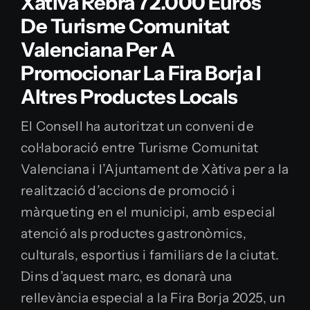
Xàtiva Rebrà 72.000 Euros
Contacte
De Turisme Comunitat
Valenciana Per A
Promocionar La Fira Borja I
Altres Productes Locals
El Consell ha autoritzat un conveni de
col·laboració entre Turisme Comunitat
Valenciana i l’Ajuntament de Xàtiva per a la
realització d’accions de promoció i
màrqueting en el municipi, amb especial
atenció als productes gastronòmics,
culturals, esportius i familiars de la ciutat.
Dins d’aquest marc, es donarà una
rellevància especial a la Fira Borja 2025, un