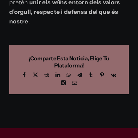
pretén
unir els veïns entorn dels valors
d’orgull, respecte i defensa del que és
nostre
.
¡Comparte Esta Noticia, Elige Tu
Plataforma!
Facebook
X
Reddit
LinkedIn
WhatsApp
Telegram
Tumblr
Pinterest
Vk
Xing
Email