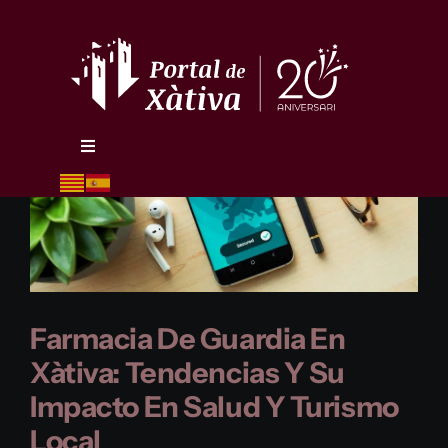
Skip
to
content
Toggle
Navigation
Inici
Qui som
Formats
Farmacia De Guardia En
Xàtiva: Tendencias Y Su
Blog
Impacto En Salud Y Turismo
Local